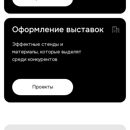
решение, которое
раскроет его потенциал
Обсудить проект
Следите за нашими
проектами и новостями!
Присоединяйтесь к нам в социальных сетях,
чтобы быть в курсе трендов веб-дизайна,
получать полезные советы и вдохновляться
новыми проектами
Behance
Telegram
Вконтакте