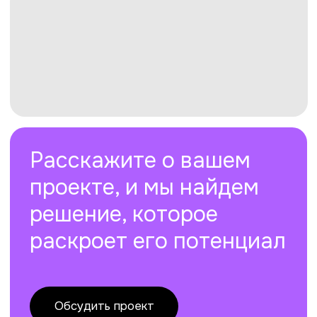
Dprofile
Дзен
МЕНЮ
КОНТАКТЫ
Кейсы
+7 952 33 50 691
Услуги
info@pixens.ru
Агентство
Документы
Контакты
Обсудить проект
Отзывы
2025 ИП ЕВСТРАТИКОВА НАДЕЖДА АНДРЕЕВНА
ОГРНИП 322595800058026, ИНН 590705349105